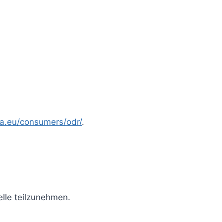
pa.eu/consumers/odr/
.
elle teilzunehmen.