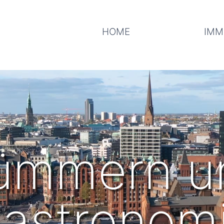
HOME
IMM
kümmern u
astronom